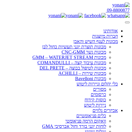
Skip
to
09-8800877
the
content
אודותינו
חברות מיוצגות
מכונות לענף השיש והאבן
מכונות תוצרת יונני תעשיות כחול לבן
מכונות גשר CNC-GMM
מכונות GMM – WATERJET STREAM
מכונות עיבוד קצה – COMANDULLI
מכונות לטיפול בבוצה – DEL PRETE
מכונות שירות – ACHILLI
מכונות Bavelloni
כלי יהלום וניירות ליטוש
מסורים
כרסומים
כוסות קידוח
ניירות ליטוש
אביזרים נלווים
כלים פניאומטיים
וואקום הרמה פניאומטי
לוחות יונני בורד וחול אברסיבי GMA
עגלות שינוע